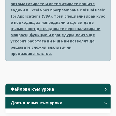
автоматизирате и оптимизирате вашите
задачи в Excel чрез програмиране с Visual Basic
for Applications (VBA). Този специализиран курс
е подходящ за напреднали и ще ви даде
възможност да създавате персонализирани
макроси, функции и процедури, които ще
ускорят работата ви и ще ви позволят да
решавате сложни аналитични
предизвикателства.
Файлове към урока
Допълнения към урока