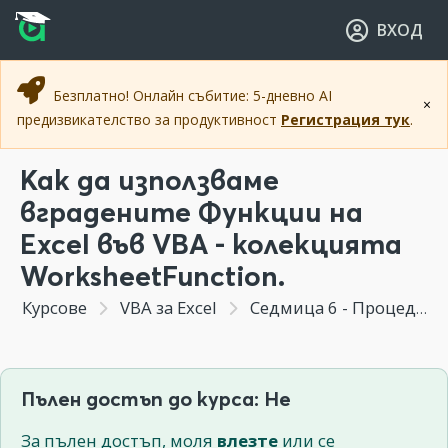
Прескочи към основното съдържание
Прескочи към навигацията
ВХОД
Безплатно! Онлайн събитие: 5-дневно AI
×
предизвикателство за продуктивност
Регистрация тук
.
Как да използваме
вградените Функции на
Excel във VBA - колекцията
WorksheetFunction.
Курсове
VBA за Excel
Седмица 6 - Процедури и видове функции: екселски функции; функции на VBA; функции, дефинирани от потребителя (UDF)
Пълен достъп до курса: Не
За пълен достъп, моля
влезте
или се