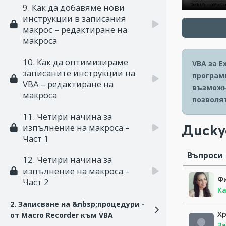
9. Как да добавяме нови
инструкции в записания
макрос – редактиране на
макроса
10. Как да оптимизираме
VBA за E
записаните инструкции на
програми
VBA – редактиране на
възможн
макроса
позволя
11. Четири начина за
Диску
изпълнение на макроса –
Част 1
Въпроси
12. Четири начина за
изпълнение на макроса –
Ф
Част 2
Ка
2. Записване на &nbsp;процедури -
Хр
от Macro Recorder към VBA
За