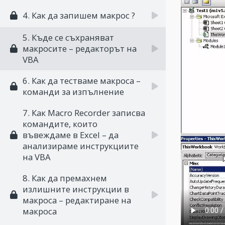
4. Как да запишем макрос ?
5. Къде се съхраняват
макросите – редакторът на
VBA
6. Как да тестваме макроса –
команди за изпълнение
7. Как Macro Recorder записва
командите, които
въвеждаме в Excel – да
анализираме инструкциите
на VBA
8. Как да премахнем
излишните инструкции в
макроса – редактиране на
макроса