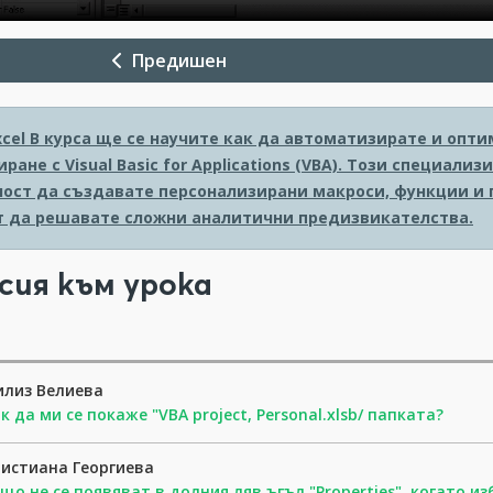
Предишен
xcel
В курса ще се научите как да автоматизирате и опти
ране с Visual Basic for Applications (VBA). Този специал
ост да създавате персонализирани макроси, функции и п
т да решавате сложни аналитични предизвикателства.
сия към урока
илиз Велиева
к да ми се покаже "VBA project, Personal.xlsb/ папката?
истиана Георгиева
що не се появяват в долния ляв ъгъл "Properties", когато и