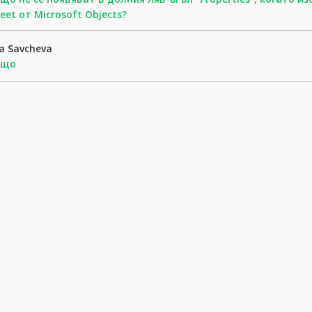
eet от Microsoft Objects?
a Savcheva
ащо