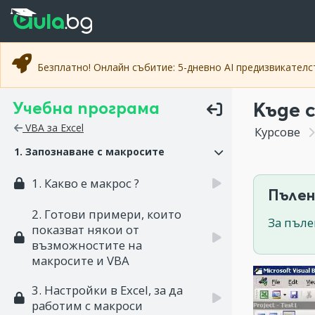
Прескочи към основното съдържание
Прескочи към навигацията
Безплатно! Онлайн събитие: 5-дневно AI предизвикател
Учебна програма
Къде 
VBA за Excel
Курсове
1. Запознаване с макросите
1. Какво е макрос ?
Пълен
2. Готови примери, които
За пъле
показват някои от
възможностите на
макросите и VBA
3. Настройки в Excel, за да
работим с макроси