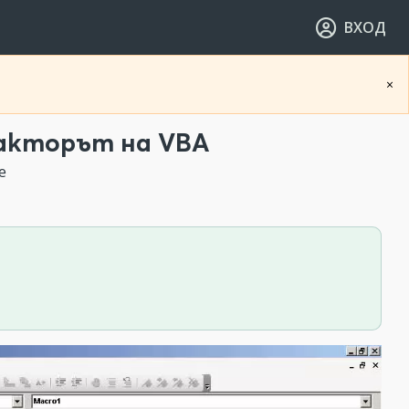
ВХОД
×
дакторът на VBA
е