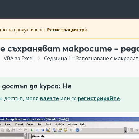
ство за продуктивност
Регистрация тук
.
се съхраняват макросите – ре
VBA за Excel
Седмица 1 - Запознаване с макросит
 достъп до курса: Не
н достъп, моля
влезте
или се
регистрирайте
.