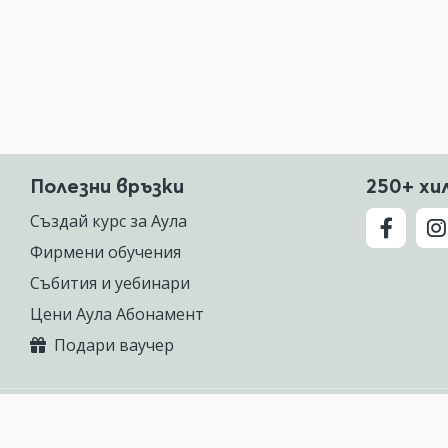
Полезни връзки
250+ хи
Създай курс за Аула
Фирмени обучения
Събития и уебинари
Цени Аула Абонамент
Подари ваучер