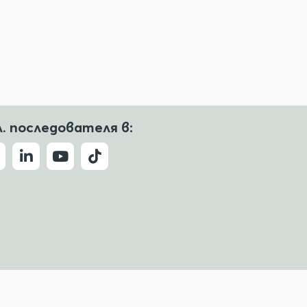
л. последователя в:
Условия за ползване
Политика за поверителност