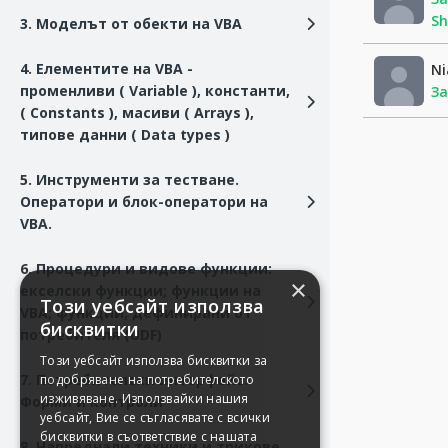
Sh
3. Моделът от обекти на VBA
4. Елементите на VBA -
Ni
променливи ( Variable ), константи,
З
( Constants ), масиви ( Arrays ),
типове данни ( Data types )
5. Инструменти за тестване.
Оператори и блок-оператори на
VBA.
6. Процедури и видове функции:
×
екселски функции; функции на
Този уебсайт използва
VBA; функции, дефинирани от
бисквитки
потребителя (UDF)
Този уебсайт използва бисквитки за
7. Потребителски интерфейс.
подобряване на потребителското
изживяване. Използвайки нашия
Форми и контроли
уебсайт, Вие се съгласявате с всички
бисквитки в съответствие с нашата
8. Напреднали техники и трикове