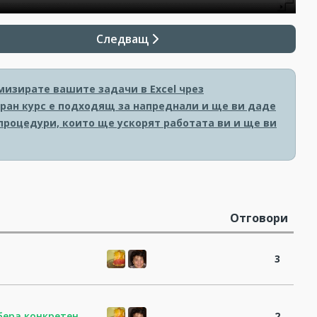
Следващ
мизирате вашите задачи в Excel чрез
изиран курс е подходящ за напреднали и ще ви даде
роцедури, които ще ускорят работата ви и ще ви
Отговори
3
збера конкретен
2