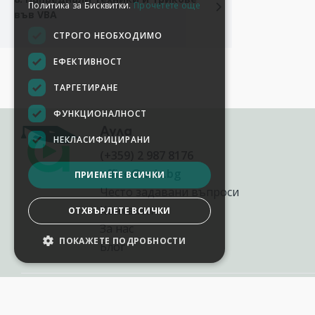
Политика за Бисквитки.
Прочетете още
във VBA
СТРОГО НЕОБХОДИМО
ЕФЕКТИВНОСТ
ТАРГЕТИРАНЕ
ФУНКЦИОНАЛНОСТ
Аула
НЕКЛАСИФИЦИРАНИ
(+359) 2 987 8176
office@aula.bg
ПРИЕМЕТЕ ВСИЧКИ
Често задавани въпроси
Контакти
ОТХВЪРЛЕТЕ ВСИЧКИ
За нас
ПОКАЖЕТЕ ПОДРОБНОСТИ
Блог
НАСТРОЙКИ НА БИСКВИТКИТЕ
2012-2026
©
AULA.bg
Всички права запазени.