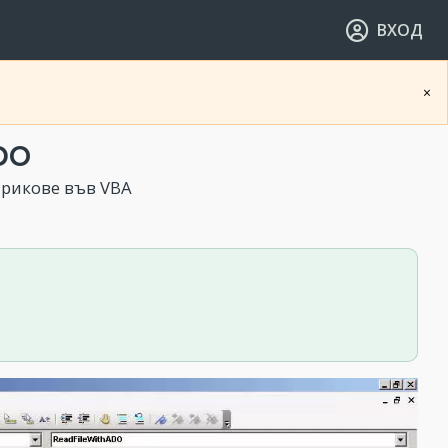
ВХОД
×
DO
трикове във VBA