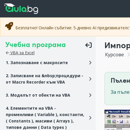
Прескочи към основното съдържание
Прескочи към навигацията
Безплатно! Онлайн събитие: 5-дневно AI предизвикател
Учебна програма
Импор
VBA за Excel
Курсове
1. Запознаване с макросите
2. Записване на &nbsp;процедури -
Пълен
от Macro Recorder към VBA
За пъле
3. Моделът от обекти на VBA
4. Елементите на VBA -
променливи ( Variable ), константи,
( Constants ), масиви ( Arrays ),
типове данни ( Data types )