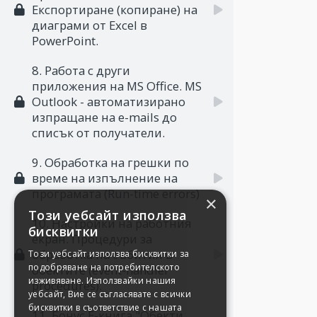
Експортиране (копиране) на
диаграми от Excel в
PowerPoint.
8. Работа с други
приложения на MS Office. MS
Outlook - автоматизирано
изпращане на e-mails до
списък от получатели.
9. Обработка на грешки по
време на изпълнение на
програмата (Run-time errors)
×
Този уебсайт използва
10. Настройки на работния
бисквитки
екран. Процедури за
обработка на събития в
Този уебсайт използва бисквитки за
подобряване на потребителското
обектите (event-handler
изживяване. Използвайки нашия
procedures).
уебсайт, Вие се съгласявате с всички
бисквитки в съответствие с нашата
11. Бонус Е-книга "Обекти