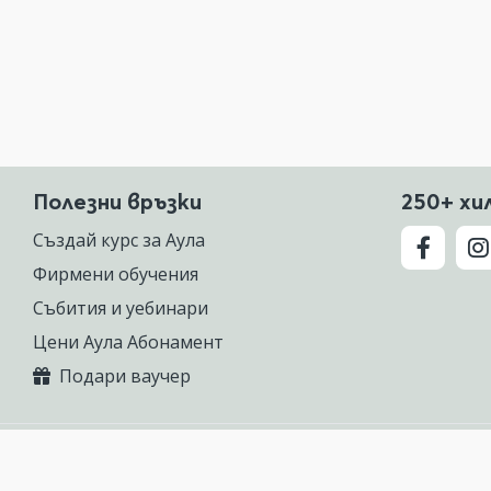
Полезни връзки
250+ хи
Създай курс за Аула
Фирмени обучения
Събития и уебинари
Цени Аула Абонамент
Подари ваучер