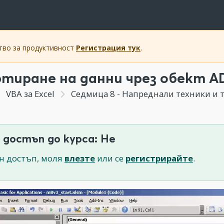
ство за продуктивност
Регистрация тук
.
тиране на данни чрез обект A
VBA за Excel
Седмица 8 - Напреднали техники и 
 достъп до курса: Не
н достъп, моля
влезте
или се
регистрирайте
.