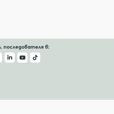
л. последователя в:
Условия за ползване
Политика за поверителност