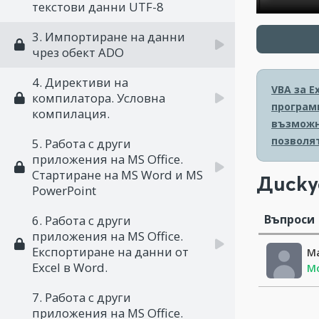
текстови данни UTF-8
3. Импортиране на данни
чрез обект ADO
4. Директиви на
VBA за E
компилатора. Условна
програми
компилация.
възможн
позволя
5. Работа с други
приложения на MS Office.
Стартиране на MS Word и MS
Диску
PowerPoint
Въпроси
6. Работа с други
приложения на MS Office.
Експортиране на данни от
М
Excel в Word.
Мо
7. Работа с други
приложения на MS Office.