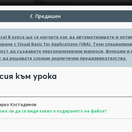
Предишен
xcel
В курса ще се научите как да автоматизирате и опти
ране с Visual Basic for Applications (VBA). Този специал
ост да създавате персонализирани макроси, функции и п
т да решавате сложни аналитични предизвикателства.
сия към урока
арко Костадинов
же ли да се види какво е кодирането на файла?