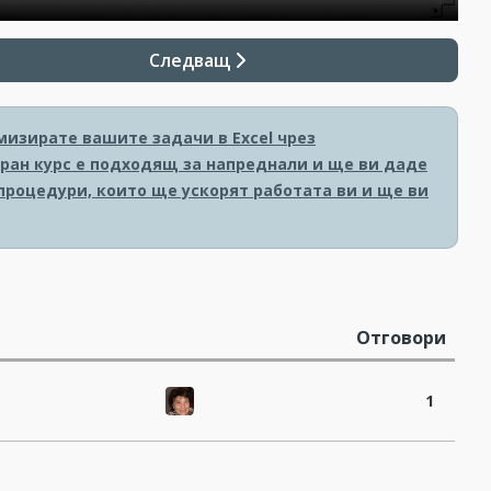
Следващ
мизирате вашите задачи в Excel чрез
изиран курс е подходящ за напреднали и ще ви даде
роцедури, които ще ускорят работата ви и ще ви
Отговори
1