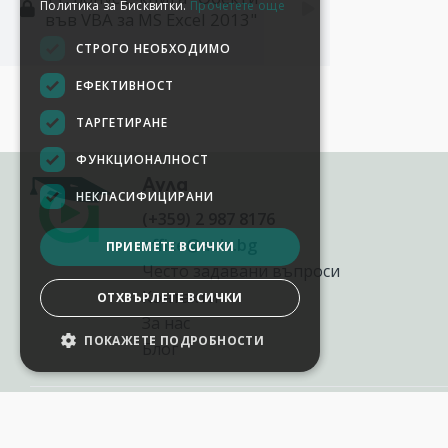
Политика за Бисквитки.
Прочетете още
във VBA за MS Excel 2013"
СТРОГО НЕОБХОДИМО
ЕФЕКТИВНОСТ
ТАРГЕТИРАНЕ
ФУНКЦИОНАЛНОСТ
Аула
НЕКЛАСИФИЦИРАНИ
(+359) 2 987 8176
office@aula.bg
ПРИЕМЕТЕ ВСИЧКИ
Често задавани въпроси
Контакти
ОТХВЪРЛЕТЕ ВСИЧКИ
За нас
ПОКАЖЕТЕ ПОДРОБНОСТИ
Блог
НАСТРОЙКИ НА БИСКВИТКИТЕ
2012-2026
©
AULA.bg
Всички права запазени.