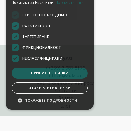
Политика за Бисквитки.
Прочетете още
СТРОГО НЕОБХОДИМО
ЕФЕКТИВНОСТ
ТАРГЕТИРАНЕ
ФУНКЦИОНАЛНОСТ
Аула
НЕКЛАСИФИЦИРАНИ
(+359) 2 987 8176
ПРИЕМЕТЕ ВСИЧКИ
office@aula.bg
Често задавани въпроси
ОТХВЪРЛЕТЕ ВСИЧКИ
Контакти
За нас
ПОКАЖЕТЕ ПОДРОБНОСТИ
Блог
Полезни връзки
Създай курс за Аула