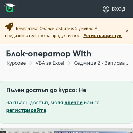
Прескочи към основното съдържание
Прескочи към навигацията
ВХОД
Безплатно! Онлайн събитие: 5-дневно AI
×
предизвикателство за продуктивност
Регистрация тук
.
Блок-оператор With
Курсове
VBA за Excel
Седмица 2 - Записване на процедури - от Macro Recorder към VBA
Пълен достъп до курса: Не
За пълен достъп, моля
влезте
или се
регистрирайте
.