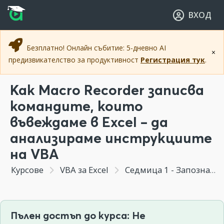
Прескочи към основното съдържание
Прескочи към навигацията
ВХОД
Безплатно! Онлайн събитие: 5-дневно AI
×
предизвикателство за продуктивност
Регистрация тук
.
Как Macro Recorder записва
командите, които
въвеждаме в Excel – да
анализираме инструкциите
на VBA
Курсове
VBA за Excel
Седмица 1 - Запознаване с макросите
Пълен достъп до курса: Не