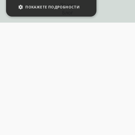
За нас
ПОКАЖЕТЕ ПОДРОБНОСТИ
Блог
Полезни връзки
Създай курс за Аула
Фирмени обучения
Събития и уебинари
Цени Аула Абонамент
Подари ваучер
Общи разпоредби
Условия за позлзване
Политика за поверителност