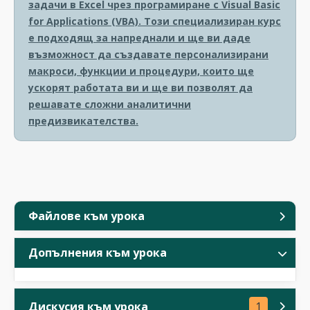
задачи в Excel чрез програмиране с Visual Basic
for Applications (VBA). Този специализиран курс
е подходящ за напреднали и ще ви даде
възможност да създавате персонализирани
макроси, функции и процедури, които ще
ускорят работата ви и ще ви позволят да
решавате сложни аналитични
предизвикателства.
Файлове към урока
Допълнения към урока
Дискусия към урока
1