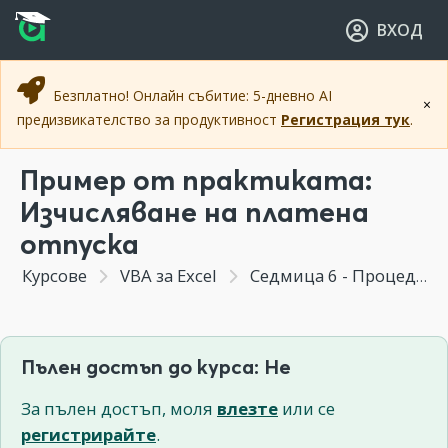
Прескочи към основното съдържание
Прескочи към навигацията
ВХОД
Безплатно! Онлайн събитие: 5-дневно AI
×
предизвикателство за продуктивност
Регистрация тук
.
Пример от практиката:
Изчисляване на платена
отпуска
Курсове
VBA за Excel
Седмица 6 - Процедури и видове функции: екселски функции; функции на VBA; функции, дефинирани от потребителя (UDF)
Пълен достъп до курса: Не
За пълен достъп, моля
влезте
или се
регистрирайте
.