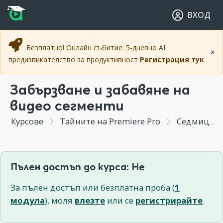
Прескочи към основното съдържание
Прескочи към навигацията
ВХОД
Безплатно! Онлайн събитие: 5-дневно AI
×
предизвикателство за продуктивност
Регистрация тук
.
Забързване и забавяне на
видео сегменти
Курсове
Тайните на Premiere Pro
Седмица 3 - Прецизиране на видео монтажа
Пълен достъп до курса: Не
За пълен достъп или безплатна проба (
1
модула
), моля
влезте
или се
регистрирайте
.