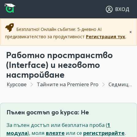
Прескочи към основното съдържание
Прескочи към навигацията
ВХОД
Безплатно! Онлайн събитие: 5-дневно AI
×
предизвикателство за продуктивност
Регистрация тук
.
Работно пространство
(Interface) и неговото
настройване
Курсове
Тайните на Premiere Pro
Седмица 1 - Въведение в Adobe Premiere Pro
Пълен достъп до курса: Не
За пълен достъп или безплатна проба (
1
модула
), моля
влезте
или се
регистрирайте
.