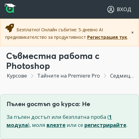
Прескочи към основното съдържание
Прескочи към навигацията
ВХОД
Безплатно! Онлайн събитие: 5-дневно AI
×
предизвикателство за продуктивност
Регистрация тук
.
Съвместна работа с
Photoshop
Курсове
Тайните на Premiere Pro
Седмица 9 - Бонус модул: Техники при работа с Adobe Premiere
Пълен достъп до курса: Не
За пълен достъп или безплатна проба (
1
модула
), моля
влезте
или се
регистрирайте
.