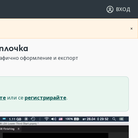
ВХОД
×
плочка
рафично оформление и експорт
те
или се
регистрирайте
.