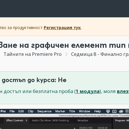
ство за продуктивност
Регистрация тук
.
ване на графичен елемент тип 
Тайните на Premiere Pro
Седмица 8 - Финално г
 достъп до курса: Не
н достъп или безплатна проба (
1 модула
), моля
влез