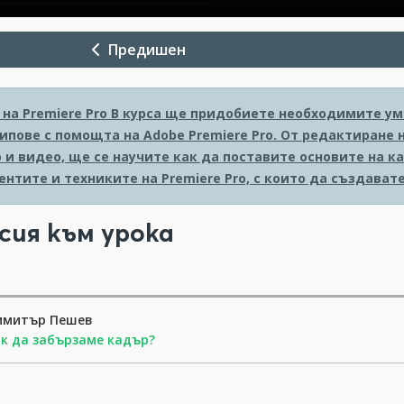
Предишен
на Premiere Pro
В курса ще придобиете необходимите ум
ипове с помощта на Adobe Premiere Pro. От редактиране 
 и видео, ще се научите как да поставите основите на к
ентите и техниките на Premiere Pro, с които да създава
сия към урока
имитър Пешев
к да забързаме кадър?