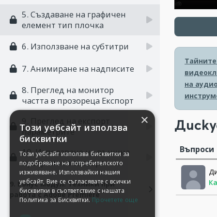
5. Създаване на графичен
елемент тип плочка
6. Използване на субтитри
Тайните 
7. Анимиране на надписите
видеокл
на аудио
8. Преглед на монитор
инструм
частта в прозореца Експорт
×
9. Преглед на експорт
Диску
Този уебсайт използва
параметрите
бисквитки
Въпроси
10. Използване на външна
Този уебсайт използва бисквитки за
програма за експорт
подобряване на потребителското
Д
изживяване. Използвайки нашия
уебсайт, Вие се съгласявате с всички
Ка
9. Бонус модул: Техники при
бисквитки в съответствие с нашата
работа с Adobe Premiere
Политика за Бисквитки.
Прочетете още