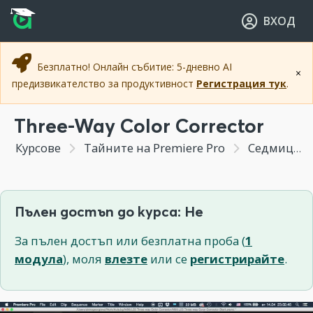
Прескочи към основното съдържание
Прескочи към навигацията
ВХОД
Безплатно! Онлайн събитие: 5-дневно AI
×
предизвикателство за продуктивност
Регистрация тук
.
Three-Way Color Corrector
Курсове
Тайните на Premiere Pro
Седмица 6 - Коригиране на цветността на изображението - колор грейдинг
Пълен достъп до курса: Не
За пълен достъп или безплатна проба (
1
модула
), моля
влезте
или се
регистрирайте
.