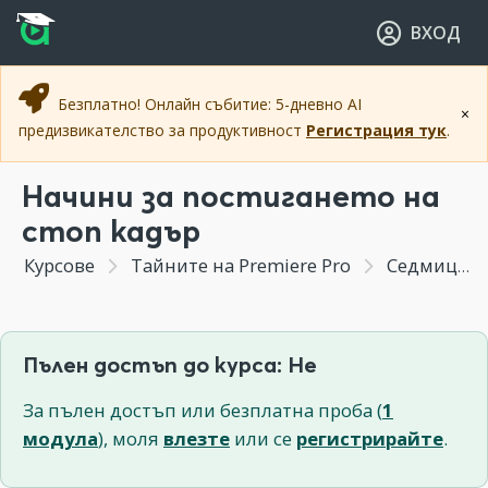
Прескочи към основното съдържание
Прескочи към навигацията
ВХОД
Безплатно! Онлайн събитие: 5-дневно AI
×
предизвикателство за продуктивност
Регистрация тук
.
Начини за постигането на
стоп кадър
Курсове
Тайните на Premiere Pro
Седмица 3 - Прецизиране на видео монтажа
Пълен достъп до курса: Не
За пълен достъп или безплатна проба (
1
модула
), моля
влезте
или се
регистрирайте
.