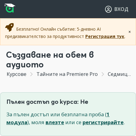
Прескочи към основното съдържание
Прескочи към навигацията
ВХОД
Безплатно! Онлайн събитие: 5-дневно AI
×
предизвикателство за продуктивност
Регистрация тук
.
Създаване на обем в
аудиото
Курсове
Тайните на Premiere Pro
Седмица 7 - Обработване на аудиото в процеса на видео монтажа
Пълен достъп до курса: Не
За пълен достъп или безплатна проба (
1
модула
), моля
влезте
или се
регистрирайте
.