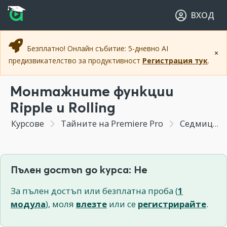
Прескочи към основното съдържание
Прескочи към навигацията
ВХОД
Безплатно! Онлайн събитие: 5-дневно AI
×
предизвикателство за продуктивност
Регистрация тук
.
Монтажните функции
Ripple и Rolling
Курсове
Тайните на Premiere Pro
Седмица 3 - Прецизиране на видео монтажа
Пълен достъп до курса: Не
За пълен достъп или безплатна проба (
1
модула
), моля
влезте
или се
регистрирайте
.