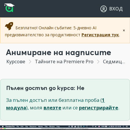
Прескочи към основното съдържание
Прескочи към навигацията
ВХОД
Безплатно! Онлайн събитие: 5-дневно AI
×
предизвикателство за продуктивност
Регистрация тук
.
Анимиране на надписите
Курсове
Тайните на Premiere Pro
Седмица 8 - Финално графично оформление и експорт
Пълен достъп до курса: Не
За пълен достъп или безплатна проба (
1
модула
), моля
влезте
или се
регистрирайте
.