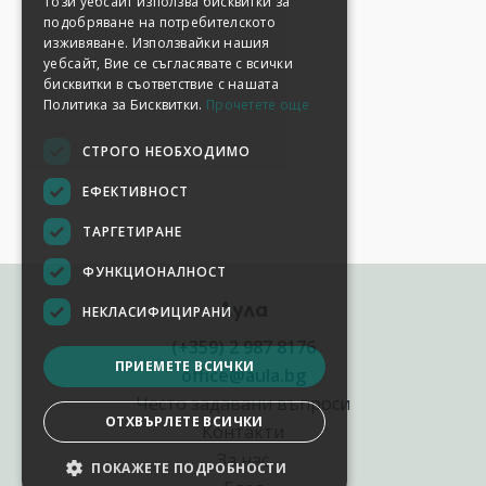
Този уебсайт използва бисквитки за
подобряване на потребителското
изживяване. Използвайки нашия
уебсайт, Вие се съгласявате с всички
бисквитки в съответствие с нашата
Политика за Бисквитки.
Прочетете още
СТРОГО НЕОБХОДИМО
ЕФЕКТИВНОСТ
ТАРГЕТИРАНЕ
ФУНКЦИОНАЛНОСТ
Аула
НЕКЛАСИФИЦИРАНИ
(+359) 2 987 8176
ПРИЕМЕТЕ ВСИЧКИ
office@aula.bg
Често задавани въпроси
ОТХВЪРЛЕТЕ ВСИЧКИ
Контакти
За нас
ПОКАЖЕТЕ ПОДРОБНОСТИ