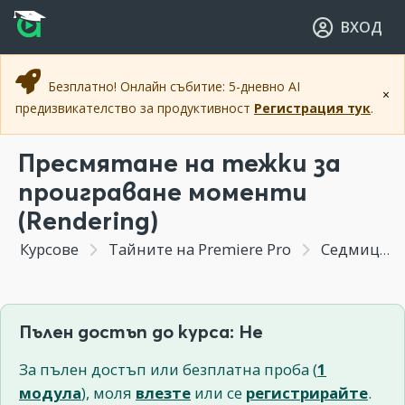
Прескочи към основното съдържание
Прескочи към навигацията
ВХОД
Безплатно! Онлайн събитие: 5-дневно AI
×
предизвикателство за продуктивност
Регистрация тук
.
Пресмятане на тежки за
проиграване моменти
(Rendering)
Курсове
Тайните на Premiere Pro
Седмица 5 - Композитинг в Premiere Pro Част2
Пълен достъп до курса: Не
За пълен достъп или безплатна проба (
1
модула
), моля
влезте
или се
регистрирайте
.