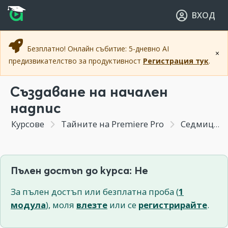
Прескочи към основното съдържание
Прескочи към навигацията
ВХОД
Безплатно! Онлайн събитие: 5-дневно AI
×
предизвикателство за продуктивност
Регистрация тук
.
Създаване на начален
надпис
Курсове
Тайните на Premiere Pro
Седмица 8 - Финално графично оформление и експорт
Пълен достъп до курса: Не
За пълен достъп или безплатна проба (
1
модула
), моля
влезте
или се
регистрирайте
.