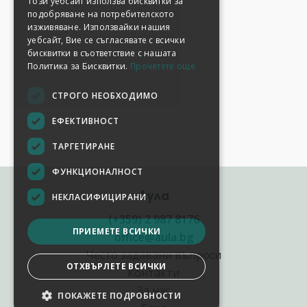
Този уебсайт използва бисквитки за
подобряване на потребителското
изживяване. Използвайки нашия
уебсайт, Вие се съгласявате с всички
бисквитки в съответствие с нашата
Политика за Бисквитки.
Прочетете още
СТРОГО НЕОБХОДИМО
ЕФЕКТИВНОСТ
ТАРГЕТИРАНЕ
ФУНКЦИОНАЛНОСТ
Аула
НЕКЛАСИФИЦИРАНИ
(+359) 2 987 8176
ПРИЕМЕТЕ ВСИЧКИ
office@aula.bg
Често задавани въпроси
ОТХВЪРЛЕТЕ ВСИЧКИ
Контакти
За нас
ПОКАЖЕТЕ ПОДРОБНОСТИ