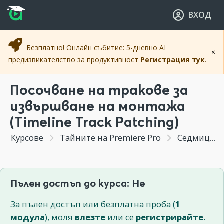
Прескочи към основното съдържание
Прескочи към навигацията
ВХОД
Безплатно! Онлайн събитие: 5-дневно AI
×
предизвикателство за продуктивност
Регистрация тук
.
Посочване на тракове за
извършване на монтажа
(Timeline Track Patching)
Курсове
Тайните на Premiere Pro
Седмица 2 - Техники в Premiere Pro за извършване на монтаж.
Пълен достъп до курса: Не
За пълен достъп или безплатна проба (
1
модула
), моля
влезте
или се
регистрирайте
.