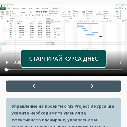
СТАРТИРАЙ КУРСА ДНЕС
Управление на проекти с MS Project
В курса ще
усвоите необходимите умения за
ефективното планиране, управление и
следене на проекти чрез инструментите на