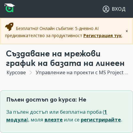
Прескочи към основното съдържание
Прескочи към навигацията
ВХОД
Безплатно! Онлайн събитие: 5-дневно AI
×
предизвикателство за продуктивност
Регистрация тук
.
Създаване на мрежови
график на базата на линеен
Курсове
Управление на проекти с MS Project
Пълен достъп до курса: Не
За пълен достъп или безплатна проба (
1
модула
), моля
влезте
или се
регистрирайте
.