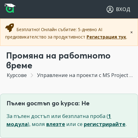
Прескочи към основното съдържание
Прескочи към навигацията
ВХОД
Безплатно! Онлайн събитие: 5-дневно AI
×
предизвикателство за продуктивност
Регистрация тук
.
Промяна на работното
време
Курсове
Управление на проекти с MS Project
Пълен достъп до курса: Не
За пълен достъп или безплатна проба (
1
модула
), моля
влезте
или се
регистрирайте
.