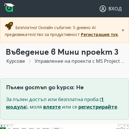
Прескочи към основното съдържание
Прескочи към навигацията
ВХОД
Безплатно! Онлайн събитие: 5-дневно AI
×
предизвикателство за продуктивност
Регистрация тук
.
Въведение в Мини проект 3
Курсове
Управление на проекти с MS Project
Пълен достъп до курса: Не
За пълен достъп или безплатна проба (
1
модула
), моля
влезте
или се
регистрирайте
.