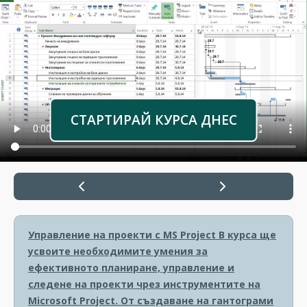
СТАРТИРАЙ КУРСА ДНЕС
Управление на проекти с MS Project
В курса ще
усвоите необходимите умения за
ефективното планиране, управление и
следене на проекти чрез инструментите на
Microsoft Project. От създаване на гантограми