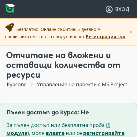
Прескочи към основното съдържание
Прескочи към навигацията
ВХОД
Безплатно! Онлайн събитие: 5-дневно AI
×
предизвикателство за продуктивност
Регистрация тук
.
Отчитане на вложени и
оставащи количества от
ресурси
Курсове
Управление на проекти с MS Project
Пълен достъп до курса: Не
За пълен достъп или безплатна проба (
1
модула
), моля
влезте
или се
регистрирайте
.