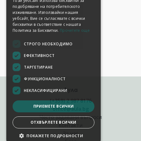
Този уебсайт използва бисквитки за
подобряване на потребителското
изживяване. Използвайки нашия
уебсайт, Вие се съгласявате с всички
бисквитки в съответствие с нашата
Политика за Бисквитки.
Прочетете още
СТРОГО НЕОБХОДИМО
ЕФЕКТИВНОСТ
ТАРГЕТИРАНЕ
ФУНКЦИОНАЛНОСТ
Аула
НЕКЛАСИФИЦИРАНИ
(+359) 2 987 8176
ПРИЕМЕТЕ ВСИЧКИ
office@aula.bg
Често задавани въпроси
ОТХВЪРЛЕТЕ ВСИЧКИ
Контакти
За нас
ПОКАЖЕТЕ ПОДРОБНОСТИ