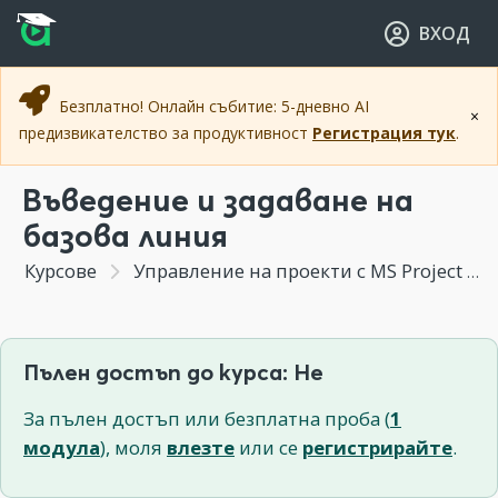
Прескочи към основното съдържание
Прескочи към навигацията
ВХОД
Безплатно! Онлайн събитие: 5-дневно AI
×
предизвикателство за продуктивност
Регистрация тук
.
Въведение и задаване на
базова линия
Курсове
Управление на проекти с MS Project
Пълен достъп до курса: Не
За пълен достъп или безплатна проба (
1
модула
), моля
влезте
или се
регистрирайте
.