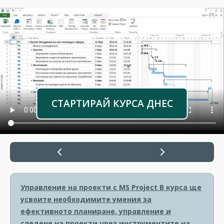
СТАРТИРАЙ КУРСА ДНЕС
Управление на проекти с MS Project
В курса ще
усвоите необходимите умения за
ефективното планиране, управление и
следене на проекти чрез инструментите на