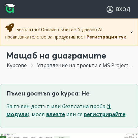
Прескочи към основното съдържание
Прескочи към навигацията
ВХОД
Безплатно! Онлайн събитие: 5-дневно AI
×
предизвикателство за продуктивност
Регистрация тук
.
Мащаб на диаграмите
Курсове
Управление на проекти с MS Project
Пълен достъп до курса: Не
За пълен достъп или безплатна проба (
1
модула
), моля
влезте
или се
регистрирайте
.