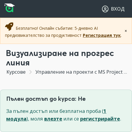
Прескочи към основното съдържание
Прескочи към навигацията
ВХОД
Безплатно! Онлайн събитие: 5-дневно AI
×
предизвикателство за продуктивност
Регистрация тук
.
Визуализиране на прогрес
линия
Курсове
Управление на проекти с MS Project
Пълен достъп до курса: Не
За пълен достъп или безплатна проба (
1
модула
), моля
влезте
или се
регистрирайте
.