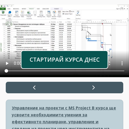
СТАРТИРАЙ КУРСА ДНЕС
Управление на проекти с MS Project
В курса ще
усвоите необходимите умения за
ефективното планиране, управление и
следене на проекти чрез инструментите на