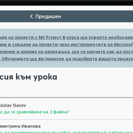
Предишен
ие на проекти с MS Project
В курса ще усвоите необходи
ие и следене на проекти чрез инструментите на Microsoft
еление и анализ на напредъка, ще се научите как да пос
. Обучението ще ви помогне да подобрите вашата продук
сия към урока
sislav Slavov
к да се сравняване на 2 файла?
имитрина Иванова
к да променим начина по който се визулизира в таблицата