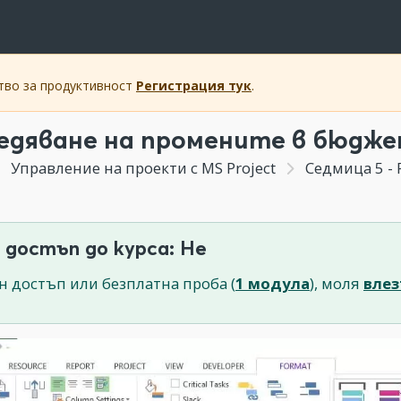
ство за продуктивност
Регистрация тук
.
едяване на промените в бюдж
Управление на проекти с MS Project
Седмица 5 - 
 достъп до курса: Не
н достъп или безплатна проба (
1 модула
), моля
влез