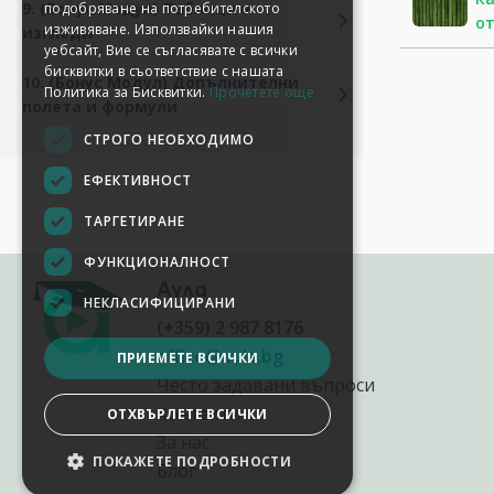
9. (Бонус Модул) Таблици и
подобряване на потребителското
от
изживяване. Използвайки нашия
изгледи
уебсайт, Вие се съгласявате с всички
бисквитки в съответствие с нашата
10. (Бонус Модул) Допълнителни
Политика за Бисквитки.
Прочетете още
полета и формули
СТРОГО НЕОБХОДИМО
ЕФЕКТИВНОСТ
ТАРГЕТИРАНЕ
ФУНКЦИОНАЛНОСТ
Аула
НЕКЛАСИФИЦИРАНИ
(+359) 2 987 8176
office@aula.bg
ПРИЕМЕТЕ ВСИЧКИ
Често задавани въпроси
Контакти
ОТХВЪРЛЕТЕ ВСИЧКИ
За нас
ПОКАЖЕТЕ ПОДРОБНОСТИ
Блог
НАСТРОЙКИ НА БИСКВИТКИТЕ