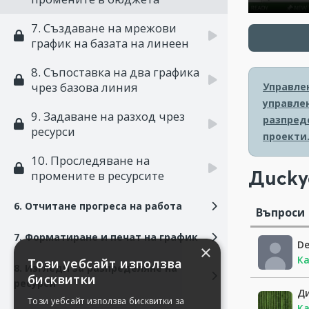
7. Създаване на мрежови
график на базата на линеен
8. Съпоставка на два графика
чрез базова линия
Управлен
управлен
9. Задаване на разход чрез
разпред
ресурси
проекти
10. Проследяване на
Диску
промените в ресурсите
6. Отчитане прогреса на работа
Въпроси
7. Форматиране и печат на график
De
×
Ка
Този уебсайт използва
8. Изгледи за разпределяне на
бисквитки
ресурси
Д
Този уебсайт използва бисквитки за
Ка