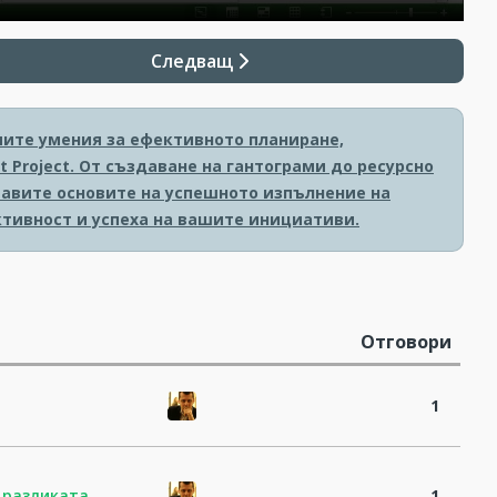
Следващ
мите умения за ефективното планиране,
 Project. От създаване на гантограми до ресурсно
тавите основите на успешното изпълнение на
тивност и успеха на вашите инициативи.
Отговори
1
 разликата,
1