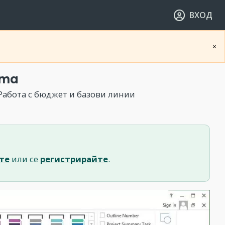
ВХОД
×
ета
Работа с бюджет и базови линии
те
или се
регистрирайте
.