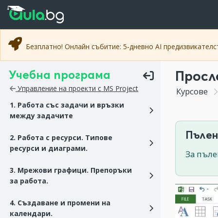
Прескочи към основното съдържание
Прескочи към навигацията
Безплатно! Онлайн събитие: 5-дневно AI предизвикател
Учебна програма
Просл
Управление на проекти с MS Project
Курсове
1. Работа със задачи и връзки
между задачите
Пълен
2. Работа с ресурси. Типове
ресурси и диаграми.
За пъле
3. Мрежови графици. Препоръки
за работа.
4. Създаване и промени на
календари.