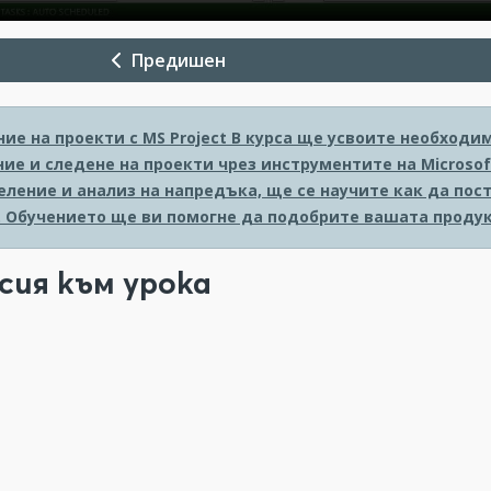
Предишен
ие на проекти с MS Project
В курса ще усвоите необходи
ие и следене на проекти чрез инструментите на Microsoft
еление и анализ на напредъка, ще се научите как да пос
. Обучението ще ви помогне да подобрите вашата продук
сия към урока