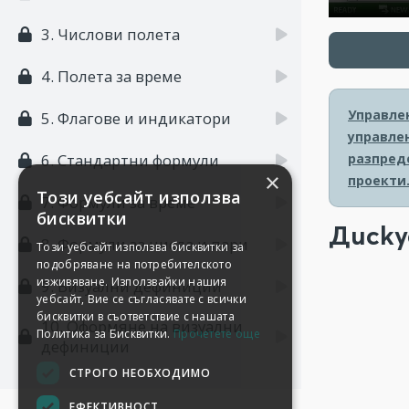
3. Числови полета
4. Полета за време
Управлен
5. Флагове и индикатори
управлен
разпред
6. Стандартни формули
×
проекти
Този уебсайт използва
7. Формули за време
бисквитки
Диску
8. Формули за числа и пари
Този уебсайт използва бисквитки за
подобряване на потребителското
изживяване. Използвайки нашия
9. Визуални дефиниции
уебсайт, Вие се съгласявате с всички
бисквитки в съответствие с нашата
10. Оформяне на визуални
Политика за Бисквитки.
Прочетете още
дефиниции
СТРОГО НЕОБХОДИМО
ЕФЕКТИВНОСТ