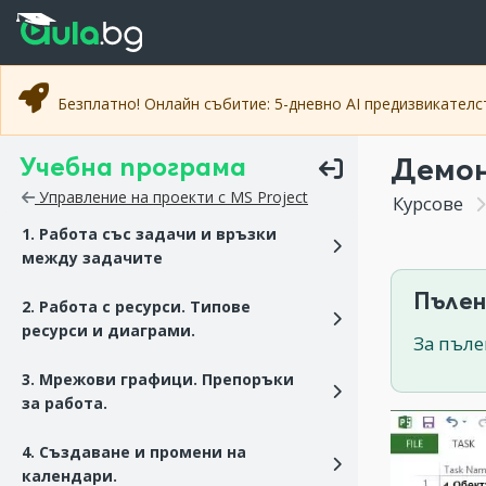
Прескочи към основното съдържание
Прескочи към навигацията
Безплатно! Онлайн събитие: 5-дневно AI предизвикател
Учебна програма
Демон
Управление на проекти с MS Project
Курсове
1. Работа със задачи и връзки
между задачите
Пълен
2. Работа с ресурси. Типове
ресурси и диаграми.
За пъле
3. Мрежови графици. Препоръки
за работа.
4. Създаване и промени на
календари.