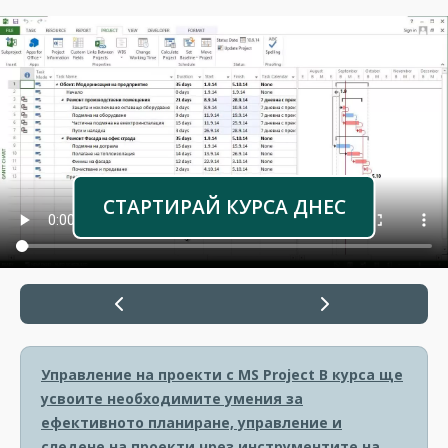
СТАРТИРАЙ КУРСА ДНЕС
Управление на проекти с MS Project
В курса ще
усвоите необходимите умения за
ефективното планиране, управление и
следене на проекти чрез инструментите на