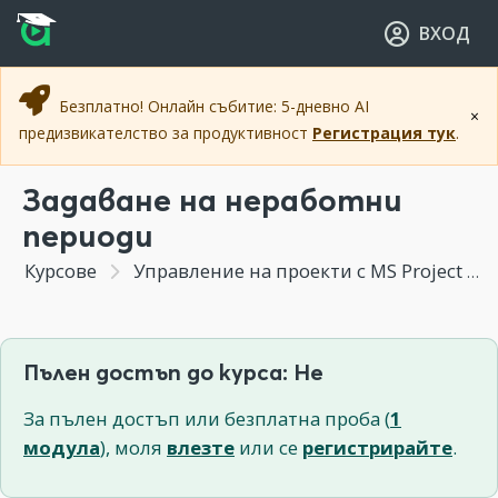
Прескочи към основното съдържание
Прескочи към навигацията
ВХОД
Безплатно! Онлайн събитие: 5-дневно AI
×
предизвикателство за продуктивност
Регистрация тук
.
Задаване на неработни
периоди
Курсове
Управление на проекти с MS Project
Пълен достъп до курса: Не
За пълен достъп или безплатна проба (
1
модула
), моля
влезте
или се
регистрирайте
.