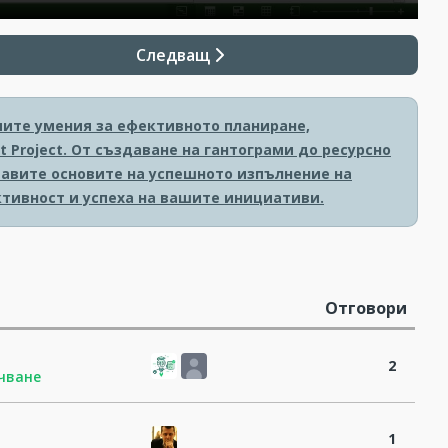
Следващ
мите умения за ефективното планиране,
 Project. От създаване на гантограми до ресурсно
тавите основите на успешното изпълнение на
тивност и успеха на вашите инициативи.
Отговори
2
ючване
1