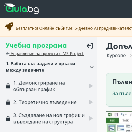
Прескочи към основното съдържание
Прескочи към навигацията
Безплатно! Онлайн събитие: 5-дневно AI предизвикател
Учебна програма
Допъл
Управление на проекти с MS Project
Курсове
1. Работа със задачи и връзки
между задачите
Пълен
1. Демонстриране на
обвързан график
За пъле
2. Теоретично въведение
3. Създаване на нов график и
въвеждане на структура