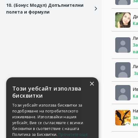
За
10. (Бонус Модул) Допълнителни
полета и формули
Д
Ка
Л
За
на
Л
За
×
Този уебсайт използва
И
бисквитки
Ка
Този уебсайт използва бисквитки за
Н
подобряване на потребителското
изживяване. Използвайки нашия
За
уебсайт, Вие се съгласявате с всички
ме
бисквитки в съответствие с нашата
Политика за Бисквитки.
Прочетете още