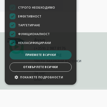
СТРОГО НЕОБХОДИМО
ЕФЕКТИВНОСТ
ТАРГЕТИРАНЕ
ФУНКЦИОНАЛНОСТ
Аула
НЕКЛАСИФИЦИРАНИ
(+359) 2 987 8176
office@aula.bg
ПРИЕМЕТЕ ВСИЧКИ
Често задавани въпроси
Контакти
ОТХВЪРЛЕТЕ ВСИЧКИ
За нас
ПОКАЖЕТЕ ПОДРОБНОСТИ
Блог
НАСТРОЙКИ НА БИСКВИТКИТЕ
2012-2026
©
AULA.bg
Всички права запазени.
Aula.bg е онлайн платформа за софтуерни и AI обучения в България,