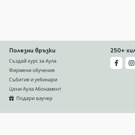
Полезни връзки
250+ хи
Създай курс за Аула
Фирмени обучения
Събития и уебинари
Цени Аула Абонамент
Подари ваучер
 предлагаща курсове по Excel, Photoshop, AutoCAD, ChatGPT, Gemini, Cla