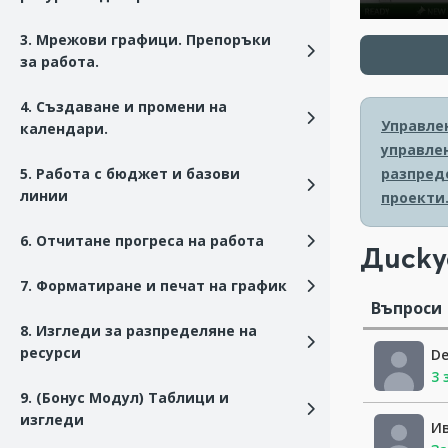
3. Мрежови графици. Препоръки
за работа.
4. Създаване и промени на
Управлен
календари.
управлен
разпред
5. Работа с бюджет и базови
линии
проекти
6. Отчитане прогреса на работа
Диску
7. Форматиране и печат на график
Въпроси
8. Изгледи за разпределяне на
ресурси
De
3 
9. (Бонус Модул) Таблици и
изгледи
И