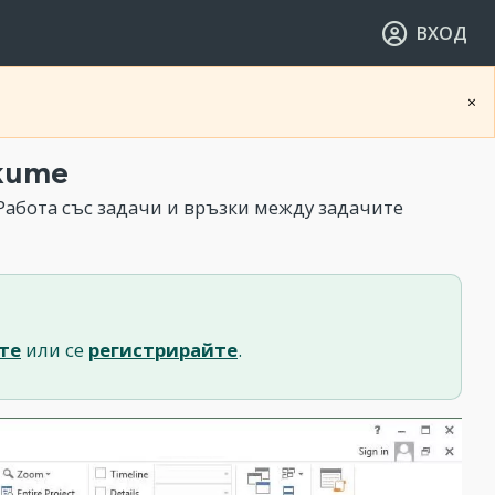
ВХОД
×
ките
Работа със задачи и връзки между задачите
те
или се
регистрирайте
.