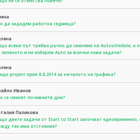
що не се отмества повече?
ияна
к да зададем работна седмица?
иляна
що всеки път трябва ръчно да сменяме на Autoschedule, a 
 зеленото и не изберем Auto за всички нови задачи?
иляна
що project прие 8.8.2014 за началото на графика?
вайло Иванов
к се сменят почивнитв дни?
аталия Паликова
що двете задачи от Start to Start започват едновременно,
жду тях има отстояние?