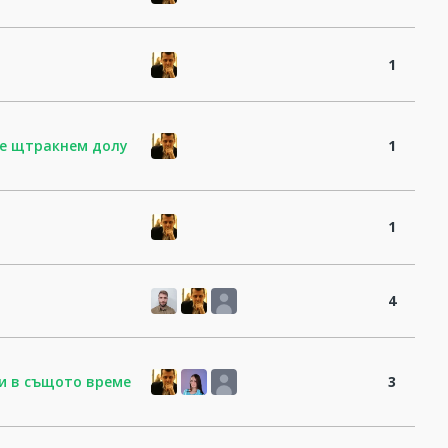
1
не щтракнем долу
1
1
4
 и в същото време
3