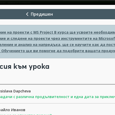
Предишен
ие на проекти с MS Project
В курса ще усвоите необходи
ие и следене на проекти чрез инструментите на Microsoft
еление и анализ на напредъка, ще се научите как да пос
. Обучението ще ви помогне да подобрите вашата продук
сия към урока
sislava Dapcheva
задачи с различна продълвителност и една дата за прикл
вайло Иванов