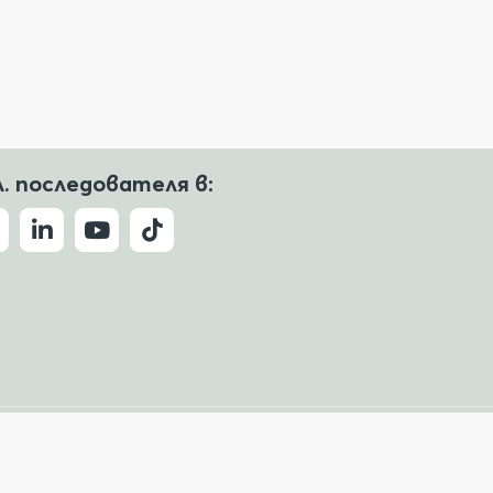
л. последователя в:
Условия за ползване
Политика за поверителност
ude, Copilot и други.