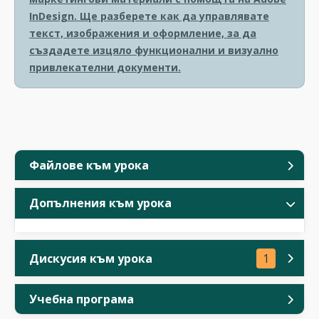
InDesign. Ще разберете как да управлявате
текст, изображения и оформление, за да
създадете изцяло функционални и визуално
привлекателни документи.
Файлове към урока
Допълнения към урока
Дискусия към урока
1
Учебна програма