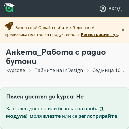
Прескочи към основното съдържание
Прескочи към навигацията
ВХОД
Безплатно! Онлайн събитие: 5-дневно AI
×
предизвикателство за продуктивност
Регистрация тук
.
Анкета_Работа с радио
бутони
Курсове
Тайните на InDesign
Седмица 10 - Бонус модул "Интерактивност в InDesign"
Пълен достъп до курса: Не
За пълен достъп или безплатна проба (
1
модула
), моля
влезте
или се
регистрирайте
.