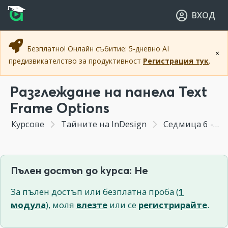
Прескочи към основното съдържание
Прескочи към навигацията
ВХОД
Безплатно! Онлайн събитие: 5-дневно AI
×
предизвикателство за продуктивност
Регистрация тук
.
Разглеждане на панела Text
Frame Options
Курсове
Тайните на InDesign
Седмица 6 - Kakво се крие в панела Paragraph?
Пълен достъп до курса: Не
За пълен достъп или безплатна проба (
1
модула
), моля
влезте
или се
регистрирайте
.