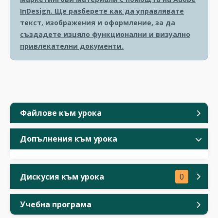
InDesign. Ще разберете как да управлявате
текст, изображения и оформление, за да
създадете изцяло функционални и визуално
привлекателни документи.
Файлове към урока
Допълнения към урока
Дискусия към урока
0
Учебна програма