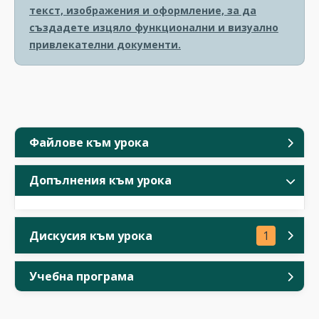
текст, изображения и оформление, за да
създадете изцяло функционални и визуално
привлекателни документи.
Файлове към урока
Допълнения към урока
Дискусия към урока
1
Учебна програма