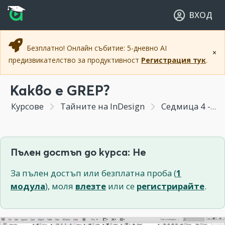
Прескочи към основното съдържание
Прескочи към навигацията
ВХОД
Безплатно! Онлайн събитие: 5-дневно AI
×
предизвикателство за продуктивност
Регистрация тук
.
Какво е GREP?
Курсове
Тайните на InDesign
Седмица 4 - Работа с текст/ Всичко, което може да правим с текст
Пълен достъп до курса: Не
За пълен достъп или безплатна проба (
1
модула
), моля
влезте
или се
регистрирайте
.