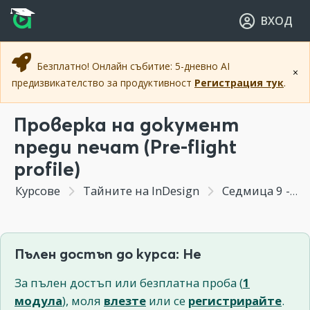
Прескочи към основното съдържание
Прескочи към навигацията
ВХОД
Безплатно! Онлайн събитие: 5-дневно AI
×
предизвикателство за продуктивност
Регистрация тук
.
Проверка на документ
преди печат (Pre-flight
profile)
Курсове
Тайните на InDesign
Седмица 9 - Цветове и ефекти в Indesign. Предпечатна подготовка на документ
Пълен достъп до курса: Не
За пълен достъп или безплатна проба (
1
модула
), моля
влезте
или се
регистрирайте
.