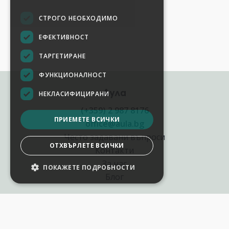
СТРОГО НЕОБХОДИМО
ЕФЕКТИВНОСТ
ТАРГЕТИРАНЕ
ФУНКЦИОНАЛНОСТ
Аула
НЕКЛАСИФИЦИРАНИ
(+359) 2 987 8176
ПРИЕМЕТЕ ВСИЧКИ
office@aula.bg
Често задавани въпроси
ОТХВЪРЛЕТЕ ВСИЧКИ
Контакти
За нас
ПОКАЖЕТЕ ПОДРОБНОСТИ
НАСТРОЙКИ НА БИСКВИТКИТЕ
Блог
Полезни връзки
Създай курс за Аула