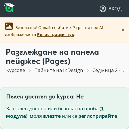
Прескочи към основното съдържание
Прескочи към навигацията
ВХОД
Безплатно! Онлайн събитие: 7 грешки при AI
×
изображенията
Регистрация тук
.
Разглеждане на панела
пейджeс (Pages)
Курсове
Тайните на InDesign
Седмица 2 - Форматиране на листа и лейаут (layout) в Индизайн
Пълен достъп до курса: Не
За пълен достъп или безплатна проба (
1
модула
), моля
влезте
или се
регистрирайте
.