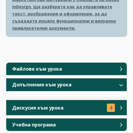
InDesign. Ще разберете как да управлявате
текст, изображения и оформление, за да
създадете изцяло функционални и визуално
привлекателни документи.
Файлове към урока
Допълнения към урока
Дискусия към урока
4
Учебна програма