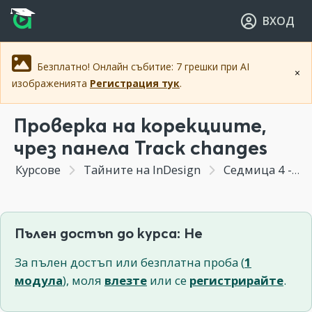
Прескочи към основното съдържание
Прескочи към навигацията
ВХОД
Безплатно! Онлайн събитие: 7 грешки при AI
×
изображенията
Регистрация тук
.
Проверка на корекциите,
чрез панела Track changes
Курсове
Тайните на InDesign
Седмица 4 - Работа с текст/ Всичко, което може да правим с текст
Пълен достъп до курса: Не
За пълен достъп или безплатна проба (
1
модула
), моля
влезте
или се
регистрирайте
.