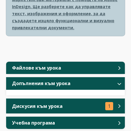
InDesign. Ще разберете как да управлявате
текст, изображения и оформление, за да
създадете изцяло функционални и визуално
привлекателни документи.
Файлове към урока
Допълнения към урока
Дискусия към урока
1
Учебна програма