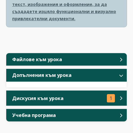
текст, изображения и оформление, за да
създадете изцяло функционални и визуално
привлекателни документи.
Файлове към урока
Допълнения към урока
Дискусия към урока
1
Учебна програма