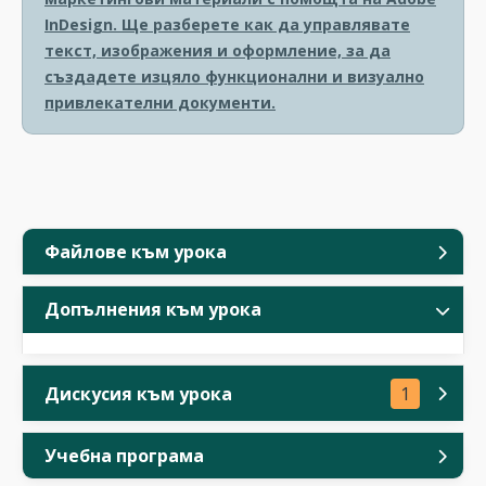
InDesign. Ще разберете как да управлявате
текст, изображения и оформление, за да
създадете изцяло функционални и визуално
привлекателни документи.
Файлове към урока
Допълнения към урока
Дискусия към урока
1
Учебна програма