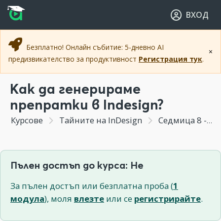
Прескочи към основното съдържание
Прескочи към навигацията
ВХОД
Безплатно! Онлайн събитие: 5-дневно AI
×
предизвикателство за продуктивност
Регистрация тук
.
Kак да генерираме
препратки в Indesign?
Курсове
Тайните на InDesign
Седмица 8 - Работа с обекти и текст, таблици, индекси, бележки под линия
Пълен достъп до курса: Не
За пълен достъп или безплатна проба (
1
модула
), моля
влезте
или се
регистрирайте
.