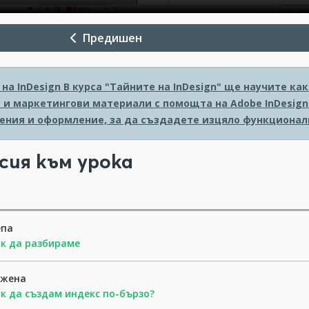
Предишен
на InDesign
В курса "Тайните на InDesign" ще научите к
 и маркетингови материали с помощта на Adobe InDesign.
ения и оформление, за да създадете изцяло функционал
сия към урока
епа
к да разбираме
ожена
к да създам индекс по-бързо?