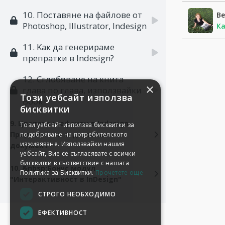
10. Поставяне на файлове от
Ве
Photoshop, Illustrator, Indesign
Ка
11. Kак да генерираме
препратки в Indesign?
12. Сглобяване на книга
×
глава по глава, използвайки
Този уебсайт използва
Book
бисквитки
9. Цветове и ефекти в Indesign.
Този уебсайт използва бисквитки за
Предпечатна подготовка на
подобряване на потребителското
изживяване. Използвайки нашия
документ
уебсайт, Вие се съгласявате с всички
бисквитки в съответствие с нашата
10. &nbsp;Бонус модул
Политика за Бисквитки.
Прочетете още
"Интерактивност в InDesign"
СТРОГО НЕОБХОДИМО
ЕФЕКТИВНОСТ