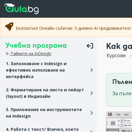
Прескочи към основното съдържание
Прескочи към навигацията
Безплатно! Онлайн събитие: 5-дневно AI предизвикател
Учебна програма
Kak д
Тайните на InDesign
Курсове
1. Запознаване с Indesign и
ефективно използване на
интерфейса
Пълен
2. Форматиране на листа и лейаут
За пъле
(layout) в Индизайн
3. Приложение на инструментите
на Indesign
4. Работа с текст/ Всичко, което