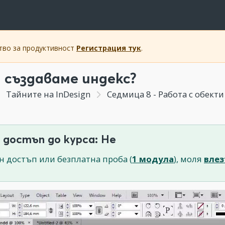
ство за продуктивност
Регистрация тук
.
а създаваме индекс?
Тайните на InDesign
Седмица 8 - Работа с обекти
 достъп до курса: Не
н достъп или безплатна проба (
1 модула
), моля
влез