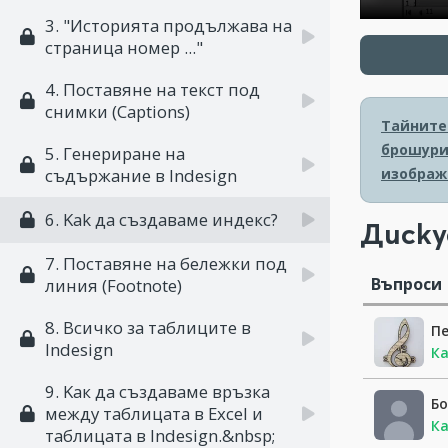
3. "Историята продължава на
страница номер ..."
4. Поставяне на текст под
снимки (Captions)
Тайните 
брошури
5. Генериране на
изображ
съдържание в Indesign
6. Kak да създаваме индекс?
Диску
7. Поставяне на бележки под
Въпроси
линия (Footnote)
8. Всичко за таблиците в
П
Indesign
Ка
9. Kaк да създаваме връзка
Б
между таблицата в Excel и
Ка
таблицата в Indesign.&nbsp;