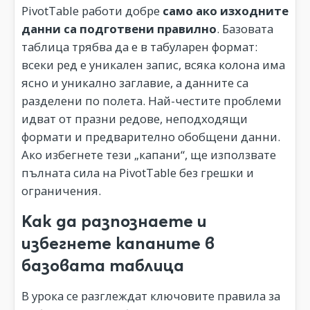
PivotTable работи добре
само ако изходните
данни са подготвени правилно
. Базовата
таблица трябва да е в табуларен формат:
всеки ред е уникален запис, всяка колона има
ясно и уникално заглавие, а данните са
разделени по полета. Най-честите проблеми
идват от празни редове, неподходящи
формати и предварително обобщени данни.
Ако избегнете тези „капани“, ще използвате
пълната сила на PivotTable без грешки и
ограничения.
Как да разпознаете и
избегнете капаните в
базовата таблица
В урока се разглеждат ключовите правила за