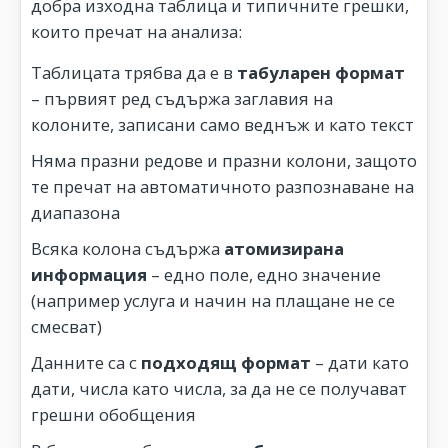
добра изходна таблица и типичните грешки,
които пречат на анализа:
Таблицата трябва да е в
табуларен формат
– първият ред съдържа заглавия на
колоните, записани само веднъж и като текст
Няма празни редове и празни колони, защото
те пречат на автоматичното разпознаване на
диапазона
Всяка колона съдържа
атомизирана
информация
– едно поле, едно значение
(например услуга и начин на плащане не се
смесват)
Данните са с
подходящ формат
– дати като
дати, числа като числа, за да не се получават
грешни обобщения