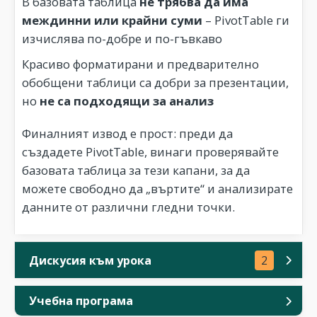
В базовата таблица
не трябва да има
междинни или крайни суми
– PivotTable ги
изчислява по-добре и по-гъвкаво
Красиво форматирани и предварително
обобщени таблици са добри за презентации,
но
не са подходящи за анализ
Финалният извод е прост: преди да
създадете PivotTable, винаги проверявайте
базовата таблица за тези капани, за да
можете свободно да „въртите“ и анализирате
данните от различни гледни точки.
Дискусия към урока
2
Учебна програма