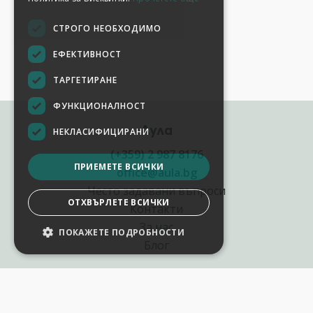
СТРОГО НЕОБХОДИМО
ЕФЕКТИВНОСТ
ТАРГЕТИРАНЕ
ФУНКЦИОНАЛНОСТ
Аула
НЕКЛАСИФИЦИРАНИ
(+359) 2 987 8176
ПРИЕМЕТЕ ВСИЧКИ
office@aula.bg
Често задавани въпроси
ОТХВЪРЛЕТЕ ВСИЧКИ
Контакти
За нас
ПОКАЖЕТЕ ПОДРОБНОСТИ
НАСТРОЙКИ НА БИСКВИТКИТЕ
Блог
Полезни връзки
Създай курс за Аула