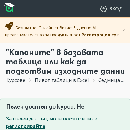
Прескочи към основното съдържание
Прескочи към навигацията
ВХОД
Безплатно! Онлайн събитие: 5-дневно AI
×
предизвикателство за продуктивност
Регистрация тук
.
"Капаните" в базовата
таблица или как да
подготвим изходните данни
Курсове
Пивот таблици в Excel
Седмица 1 - Приложение на Pivot Table (обобщаваща осева таблица)
Пълен достъп до курса: Не
За пълен достъп, моля
влезте
или се
регистрирайте
.