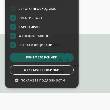
СТРОГО НЕОБХОДИМО
ЕФЕКТИВНОСТ
ТАРГЕТИРАНЕ
ФУНКЦИОНАЛНОСТ
Аула
НЕКЛАСИФИЦИРАНИ
(+359) 2 987 8176
ПРИЕМЕТЕ ВСИЧКИ
office@aula.bg
Често задавани въпроси
ОТХВЪРЛЕТЕ ВСИЧКИ
Контакти
За нас
ПОКАЖЕТЕ ПОДРОБНОСТИ
НАСТРОЙКИ НА БИСКВИТКИТЕ
Блог
Полезни връзки
Създай курс за Аула