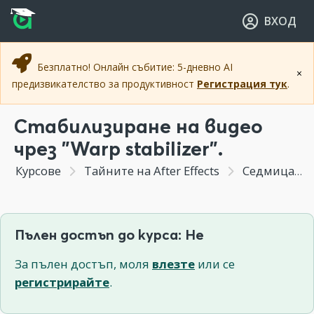
Прескочи към основното съдържание
Прескочи към навигацията
ВХОД
Безплатно! Онлайн събитие: 5-дневно AI
×
предизвикателство за продуктивност
Регистрация тук
.
Стабилизиране на видео
чрез "Warp stabilizer".
Курсове
Тайните на After Effects
Седмица 2 - Работа и обработка на видео материал.Стабилизиране, цветни корекции.
Пълен достъп до курса: Не
За пълен достъп, моля
влезте
или се
регистрирайте
.