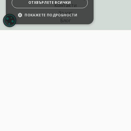
ОТХВЪРЛЕТЕ ВСИЧКИ
Контакти
За нас
ПОКАЖЕТЕ ПОДРОБНОСТИ
НАСТРОЙКИ НА БИСКВИТКИТЕ
Блог
Полезни връзки
Създай курс за Аула
Фирмени обучения
Събития и уебинари
Цени Аула Абонамент
Подари ваучер
Общи разпоредби
Условия за позлзване
Политика за поверителност