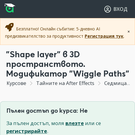
Прескочи към основното съдържание
Прескочи към навигацията
ВХОД
Безплатно! Онлайн събитие: 5-дневно AI
×
предизвикателство за продуктивност
Регистрация тук
.
"Shape layer" в 3D
пространството.
Модификатор "Wiggle Paths"
Курсове
Тайните на After Effects
Седмица 7 - Създаване на кратка анимация на лого 3D пространството на After Effects.
Пълен достъп до курса: Не
За пълен достъп, моля
влезте
или се
регистрирайте
.