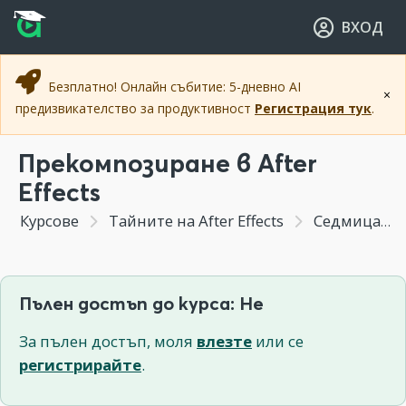
Прескочи към основното съдържание
Прескочи към навигацията
ВХОД
Безплатно! Онлайн събитие: 5-дневно AI
×
предизвикателство за продуктивност
Регистрация тук
.
Прекомпозиране в After
Effects
Курсове
Тайните на After Effects
Седмица 1 - Въведение в After Effects.Интерфейс и основни концепции в "Layer based compositing"
Пълен достъп до курса: Не
За пълен достъп, моля
влезте
или се
регистрирайте
.