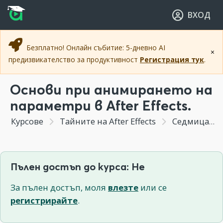
Прескочи към основното съдържание
Прескочи към навигацията
ВХОД
Безплатно! Онлайн събитие: 5-дневно AI
×
предизвикателство за продуктивност
Регистрация тук
.
Основи при анимирането на
параметри в After Effects.
Курсове
Тайните на After Effects
Седмица 3 - Създаване на анимация на "плочка" в After Effects.Основни концепции при анимирането на елементи в After Effects.
Пълен достъп до курса: Не
За пълен достъп, моля
влезте
или се
регистрирайте
.