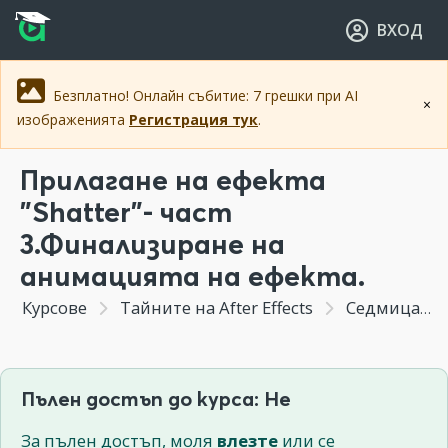
Прескочи към основното съдържание
Прескочи към навигацията
ВХОД
Безплатно! Онлайн събитие: 7 грешки при AI
×
изображенията
Регистрация тук
.
Прилагане на ефекта
"Shatter"- част
3.Финализиране на
анимацията на ефекта.
Курсове
Тайните на After Effects
Седмица 5 - Създаване на ефект на дезинтеграция.Изрязване по зелено.
Пълен достъп до курса: Не
За пълен достъп, моля
влезте
или се