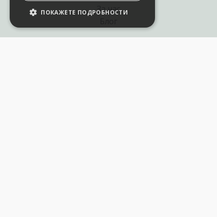
За нас
ПОКАЖЕТЕ ПОДРОБНОСТИ
Блог
Полезни връзки
Създай курс за Аула
Фирмени обучения
Събития и уебинари
Цени Аула Абонамент
Подари ваучер
Общи разпоредби
Условия за позлзване
Политика за поверителност