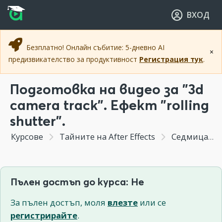
Прескочи към основното съдържание
Прескочи към навигацията
ВХОД
Безплатно! Онлайн събитие: 5-дневно AI
×
предизвикателство за продуктивност
Регистрация тук
.
Подготовка на видео за "3d
camera track". Ефект "rolling
shutter".
Курсове
Тайните на After Effects
Седмица 4 - Заместване на елемент от заснет материал.2D и 3D тракване и интегриране на елемент в заснет материал.
Пълен достъп до курса: Не
За пълен достъп, моля
влезте
или се
регистрирайте
.