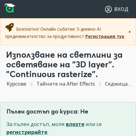
Прескочи към основното съдържание
Прескочи към навигацията
ВХОД
Безплатно! Онлайн събитие: 5-дневно AI
×
предизвикателство за продуктивност
Регистрация тук
.
Използване на светлини за
осветяване на "3D layer".
"Continuous rasterize".
Курсове
Тайните на After Effects
Седмица 7 - Създаване на кратка анимация на лого 3D пространството на After Effects.
Пълен достъп до курса: Не
За пълен достъп, моля
влезте
или се
регистрирайте
.