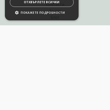
ОТХВЪРЛЕТЕ ВСИЧКИ
Контакти
За нас
ПОКАЖЕТЕ ПОДРОБНОСТИ
Блог
Полезни връзки
Създай курс за Аула
Фирмени обучения
Събития и уебинари
Цени Аула Абонамент
Подари ваучер
Общи разпоредби
Условия за позлзване
Политика за поверителност