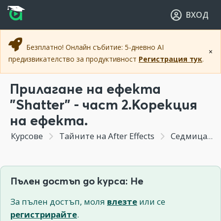
Прескочи към основното съдържание
Прескочи към навигацията
ВХОД
Безплатно! Онлайн събитие: 5-дневно AI
×
предизвикателство за продуктивност
Регистрация тук
.
Прилагане на ефекта
"Shatter" - част 2.Корекция
на ефекта.
Курсове
Тайните на After Effects
Седмица 5 - Създаване на ефект на дезинтеграция.Изрязване по зелено.
Пълен достъп до курса: Не
За пълен достъп, моля
влезте
или се
регистрирайте
.