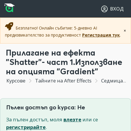
Прескочи към основното съдържание
Прескочи към навигацията
ВХОД
Безплатно! Онлайн събитие: 5-дневно AI
×
предизвикателство за продуктивност
Регистрация тук
.
Прилагане на ефекта
"Shatter"- част 1.Използване
на опцията "Gradient"
Курсове
Тайните на After Effects
Седмица 5 - Създаване на ефект на дезинтеграция.Изрязване по зелено.
Пълен достъп до курса: Не
За пълен достъп, моля
влезте
или се
регистрирайте
.