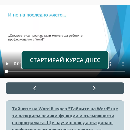
СТАРТИРАЙ КУРСА ДНЕС
Тайните на Word
В курса "Тайните на Word" ще
ти разкрием всички функции и възможности
на програмата. Ще научиш как да създаваш
професионални документи с лекота, да