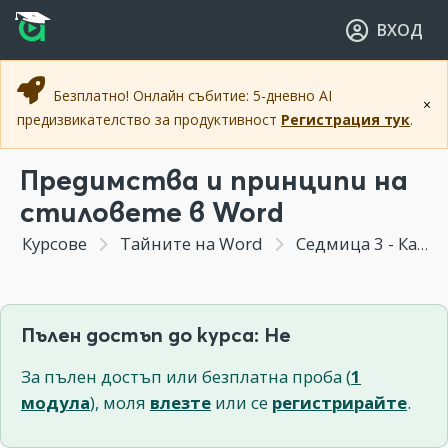
Прескочи към основното съдържание
Прескочи към навигацията
ВХОД
Безплатно! Онлайн събитие: 5-дневно AI
×
предизвикателство за продуктивност
Регистрация тук
.
Предимства и принципи на
стиловете в Word
Курсове
Тайните на Word
Седмица 3 - Как да пестим време, като използваме стилове
Пълен достъп до курса: Не
За пълен достъп или безплатна проба (
1
модула
), моля
влезте
или се
регистрирайте
.