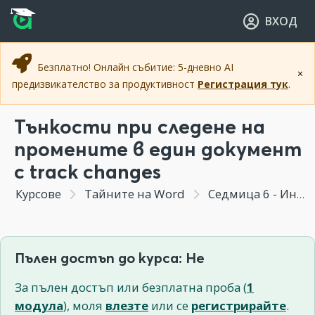
Прескочи към основното съдържание
Прескочи към навигацията
ВХОД
Безплатно! Онлайн събитие: 5-дневно AI
×
предизвикателство за продуктивност
Регистрация тук
.
Тънкости при следене на
промените в един документ
с track changes
Курсове
Тайните на Word
Седмица 6 - Инструменти за по-ефективна работа, когато повече хора работят с един документ
Пълен достъп до курса: Не
За пълен достъп или безплатна проба (
1
модула
), моля
влезте
или се
регистрирайте
.