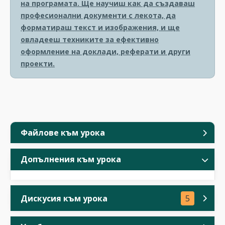
на програмата. Ще научиш как да създаваш
професионални документи с лекота, да
форматираш текст и изображения, и ще
овладееш техниките за ефективно
оформление на доклади, реферати и други
проекти.
Файлове към урока
Допълнения към урока
Дискусия към урока
5