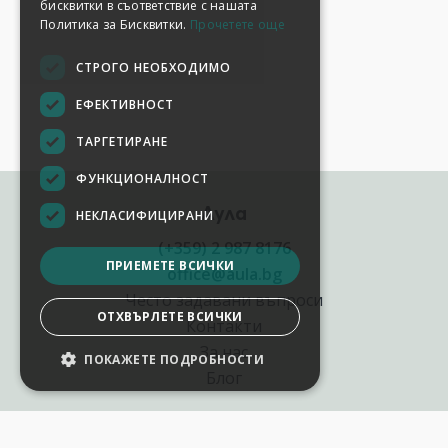
бисквитки в съответствие с нашата
Политика за Бисквитки.
Прочетете още
СТРОГО НЕОБХОДИМО
ЕФЕКТИВНОСТ
ТАРГЕТИРАНЕ
ФУНКЦИОНАЛНОСТ
Аула
НЕКЛАСИФИЦИРАНИ
(+359) 2 987 8176
ПРИЕМЕТЕ ВСИЧКИ
office@aula.bg
Често задавани въпроси
ОТХВЪРЛЕТЕ ВСИЧКИ
Контакти
За нас
ПОКАЖЕТЕ ПОДРОБНОСТИ
НАСТРОЙКИ НА БИСКВИТКИТЕ
Блог
Полезни връзки